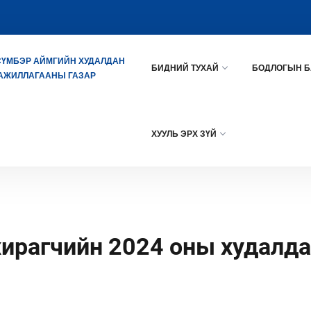
ҮМБЭР АЙМГИЙН ХУДАЛДАН
БИДНИЙ ТУХАЙ
БОДЛОГЫН Б
АЖИЛЛАГААНЫ ГАЗАР
ХУУЛЬ ЭРХ ЗҮЙ
хирагчийн 2024 оны худалд