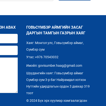
ЭН АВАХ
ГОВЬСҮМБЭР АЙМГИЙН ЗАСАГ
ДАРГЫН ТАМГЫН ГАЗРЫН ХАЯГ
Хаяг: Монгол улс, Говьсүмбэр аймаг,
Сүмбэр сум
Утас: +976 70543032
Имэйл: govisumber.haag@gmail.com
Шуудангийн хаяг: Говьсүмбэр аймаг
Сүмбэр сум 3-р баг Найрамдал хотхон
Нутгийн удирдлагын ордон 3 давхар 319
тоот
© 2024 Бүх эрх хуулиар xамгаалагдсан