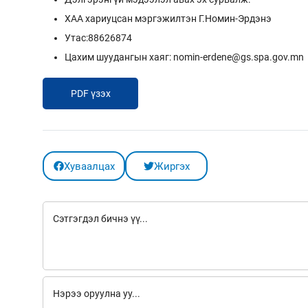
ХАА хариуцсан мэргэжилтэн Г.Номин-Эрдэнэ
Утас:88626874
Цахим шуудангын хаяг: nomin-erdene@gs.spa.gov.mn
PDF үзэх
Хуваалцах
Жиргэх